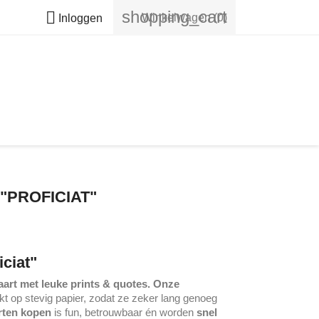
shopping_cart

Winkelwagen
(0)
Inloggen
PROFICIAT"
ciat"
art met leuke prints & quotes. Onze
t op stevig papier, zodat ze zeker lang genoeg
rten kopen
is fun, betrouwbaar én worden
snel