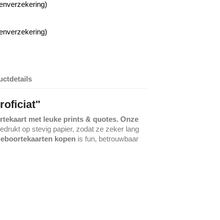
enverzekering)
enverzekering)
ctdetails
oficiat"
tekaart met leuke prints & quotes. Onze
drukt op stevig papier, zodat ze zeker lang
geboortekaarten kopen
is fun, betrouwbaar