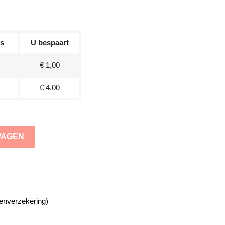
js
U bespaart
€ 1,00
€ 4,00
WAGEN
enverzekering)